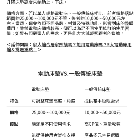
升降床墊高度來輔助上、下床。
價格方面，若以單人規格電動床、一般傳統床相比，前者價格落點
範圍約25,000～100,000元不等，後者約10,000～50,000元左
右。當然，還會依照不同品牌、材質及特殊功能，影響到床的整體
費用。雖然電動床價格較高，卻可以滿足不同使用族群的使用習
慣；如果有照顧家人的需求，更是能大大減輕照顧者的負擔。
＜延伸閱讀：
家人適合居家照護嗎？能用電動床嗎？5大電動床用
途＆挑選重點！
＞
電動床墊VS.一般傳統床墊
電動床墊
一般傳統床墊
特色
可調整床墊高度、角度
提供基本睡眠需求
價格
25,000～100,000元
10,000～50,000元
優點
能滿足不同使用需求
高CP值、重量較輕
能提供使用者脊椎支撐
產品多元容易選購
力