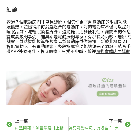
結論
透過７個電動床PTT常見疑問，相信你更了解電動床的附加功能
及優勢，並懂得如何挑選適合的電動床。好的電動床不僅可以提升
睡眠品質、減輕照顧者負擔，還能提供更多便利性，讓簡單的休息
變成高級的享受。迪奧斯是電動床的專家，有小資時尚款、居家照
護款、質感智能款等多款高品質電動床供你選擇。新款北極星 AI
智能電動床，有電動腰靠、多段按摩等功能讓你完全放鬆，結合手
機APP連線操作，模式轉換、享受不中斷，歡迎
預約實體店面試躺
上一篇
下一篇
床墊開箱 ！流量駭客【上發條俱樂部】新家主臥大公開！
常見電動床尺寸有哪些？3大挑選重點、相關問題一次了解！