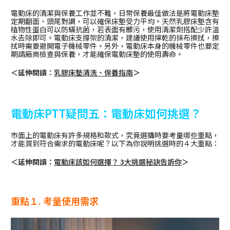
電動床的清潔與保養工作並不難，日常保養最佳做法是將電動床墊
定期翻面、頭尾對調，可以確保床墊受力平均。天然乳膠床墊含有
植物性蛋白可以防蟎抗菌，若表面有髒污，使用清潔劑搭配少許溫
水去除即可。電動床支撐架的清潔，建議使用擰乾的抹布擦拭，擦
拭時需要避開電子機械零件。另外，電動床本身的機械零件也要定
期請廠商檢查與保養，才能確保電動床墊的使用壽命。
＜延伸閱讀：
乳膠床墊清洗、保養指南
＞
電動床PTT疑問五：電動床如何挑選？
市面上的電動床有許多規格和款式，究竟選購時要考量哪些重點，
才能買到符合需求的電動床呢？以下為你說明挑選時的４大重點：
＜延伸閱讀：
電動床該如何選擇？ 3大挑選秘訣告訴你
＞
重點１. 考量使用需求