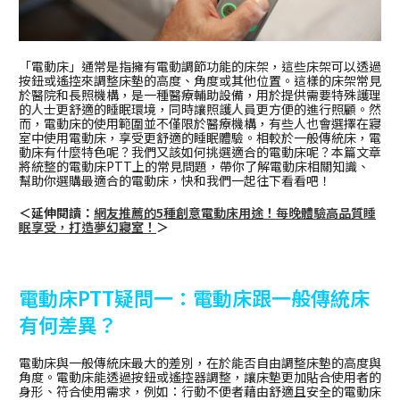
「電動床」通常是指擁有電動調節功能的床架，這些床架可以透過
按鈕或遙控來調整床墊的高度、角度或其他位置。這樣的床架常見
於醫院和長照機構，是一種醫療輔助設備，用於提供需要特殊護理
的人士更舒適的睡眠環境，同時讓照護人員更方便的進行照顧。然
而，電動床的使用範圍並不僅限於醫療機構，有些人也會選擇在寢
室中使用電動床，享受更舒適的睡眠體驗。相較於一般傳統床，電
動床有什麼特色呢？我們又該如何挑選適合的電動床呢？本篇文章
將統整的電動床PTT上的常見問題，帶你了解電動床相關知識、
幫助你選購最適合的電動床，快和我們一起往下看看吧！
＜延伸閱讀：
網友推薦的5種創意電動床用途！每晚體驗高品質睡
眠享受，打造夢幻寢室！
＞
電動床PTT疑問一：電動床跟一般傳統床
有何差異？
電動床與一般傳統床最大的差別，在於能否自由調整床墊的高度與
角度。電動床能透過按鈕或遙控器調整，讓床墊更加貼合使用者的
身形、符合使用需求，例如：行動不便者藉由舒適且安全的電動床