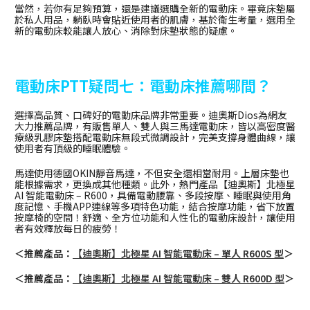
當然，若你有足夠預算，還是建議選購全新的電動床。畢竟床墊屬
於私人用品，躺臥時會貼近使用者的肌膚，基於衛生考量，選用全
新的電動床較能讓人放心、消除對床墊狀態的疑慮。
電動床PTT疑問七：電動床推薦哪間？
選擇高品質、口碑好的電動床品牌非常重要。迪奧斯Dios為網友
大力推薦品牌，有販售單人、雙人與三馬達電動床，皆以高密度醫
療級乳膠床墊搭配電動床無段式微調設計，完美支撐身體曲線，讓
使用者有頂級的睡眠體驗。
馬達使用德國OKIN靜音馬達，不但安全還相當耐用。上層床墊也
能根據需求，更換成其他種類。此外，熱門產品【迪奧斯】北極星
AI 智能電動床 – R600，具備電動腰靠、多段按摩、睡眠與使用角
度記憶、手機APP連線等多項特色功能，結合按摩功能，省下放置
按摩椅的空間！舒適、全方位功能和人性化的電動床設計，讓使用
者有效釋放每日的疲勞！
＜推薦產品：
【迪奧斯】北極星 AI 智能電動床 – 單人 R600S 型
＞
＜推薦產品：
【迪奧斯】北極星 AI 智能電動床 – 雙人 R600D 型
＞