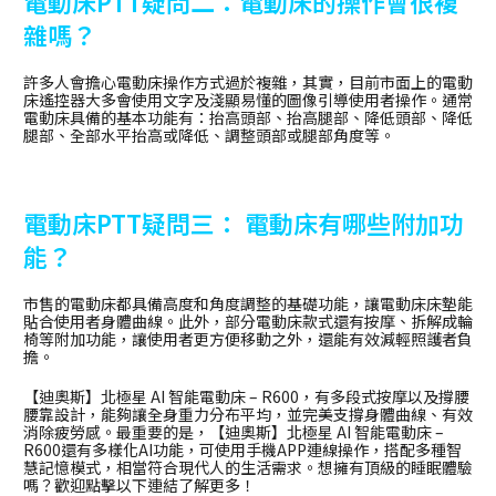
電動床PTT疑問二：電動床的操作會很複
雜嗎？
許多人會擔心電動床操作方式過於複雜，其實，目前市面上的電動
床遙控器大多會使用文字及淺顯易懂的圖像引導使用者操作。通常
電動床具備的基本功能有：抬高頭部、抬高腿部、降低頭部、降低
腿部、全部水平抬高或降低、調整頭部或腿部角度等。
電動床PTT疑問三： 電動床有哪些附加功
能？
市售的電動床都具備高度和角度調整的基礎功能，讓電動床床墊能
貼合使用者身體曲線。此外，部分電動床款式還有按摩、拆解成輪
椅等附加功能，讓使用者更方便移動之外，還能有效減輕照護者負
擔。
【迪奧斯】北極星 AI 智能電動床 – R600，有多段式按摩以及撐腰
腰靠設計，能夠讓全身重力分布平均，並完美支撐身體曲線、有效
消除疲勞感。最重要的是，【迪奧斯】北極星 AI 智能電動床 –
R600還有多樣化AI功能，可使用手機APP連線操作，搭配多種智
慧記憶模式，相當符合現代人的生活需求。想擁有頂級的睡眠體驗
嗎？歡迎點擊以下連結了解更多！