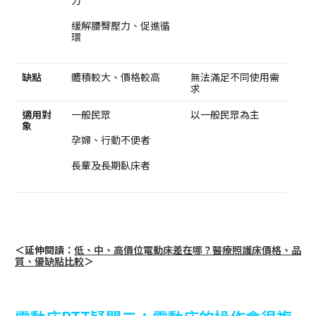
緩解腰臀壓力、促進循
環
缺點
體積較大、價格較高
無法滿足不同使用需
求
適用對
一般民眾
以一般民眾為主
象
孕婦、行動不便者
長輩及長期臥床者
＜延伸閱讀：
低、中、高價位電動床差在哪？醫療照護床價格、品
質、優缺點比較
＞