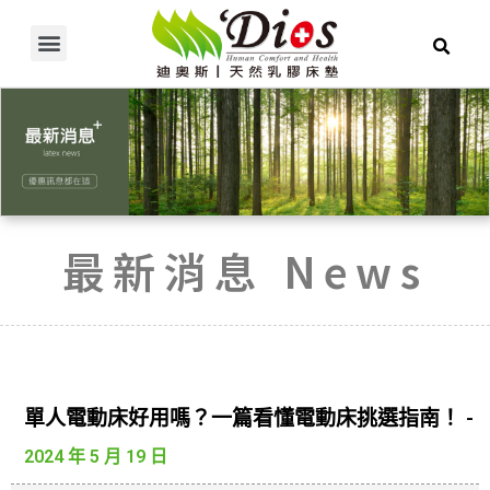
產品介紹/線上購物
乳膠常見問題
使用者推薦
床墊 / 電動床知識
關於迪奧斯
展示據點
最新消息 News
單人電動床好用嗎？一篇看懂電動床挑選指南！ -
2024 年 5 月 19 日