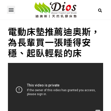
產品介紹/線上購物
乳膠常見問題
使用者推薦
床墊 / 電動床知識
關於迪奧斯
展示據點
電動床墊推薦迪奧斯，
為長輩買一張睡得安
穩、起臥輕鬆的床