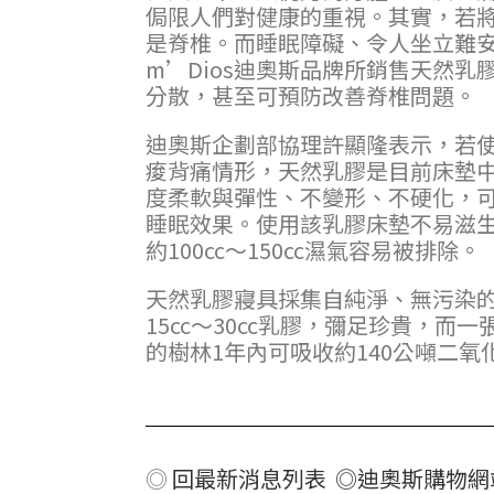
侷限人們對健康的重視。其實，若
是脊椎。而睡眠障礙、令人坐立難
m’Dios迪奧斯品牌所銷售天然
分散，甚至可預防改善脊椎問題。
迪奧斯企劃部協理許顯隆表示，若
痠背痛情形，天然乳膠是目前床墊中
度柔軟與彈性、不變形、不硬化，
睡眠效果。使用該乳膠床墊不易滋
約100cc～150cc濕氣容易被排除。
天然乳膠寢具採集自純淨、無污染的
15cc～30cc乳膠，彌足珍貴，而
的樹林1年內可吸收約140公噸二
◎
回最新消息列表 ◎
迪奧斯購物網