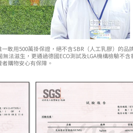
一敢用500萬掛保證，絕不含SBR（人工乳膠）的品
菌無法滋生，更通過德國ECO測試及LGA機構檢驗不
費者購物安心有保障。