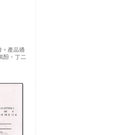
牌。產品通
含氯酚、丁二