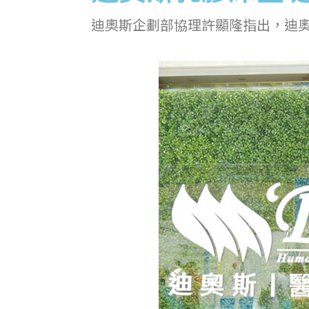
迪奧斯企劃部協理許顯隆指出，迪