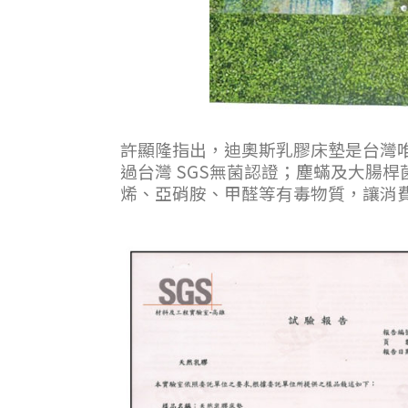
許顯隆指出，迪奧斯乳膠床墊是台灣唯
過台灣 SGS無菌認證；塵蟎及大腸桿
烯、亞硝胺、甲醛等有毒物質，讓消