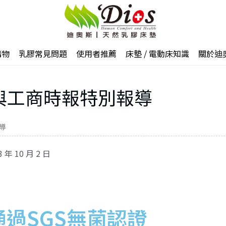
購物
乳膠常見問題
使用者推薦
床墊 / 電動床知識
關於迪
時與工商時報特別報導
導
3 年 10 月 2 日
通過SGS無菌認證