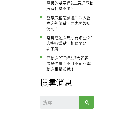
照護的雙馬達&三馬達電動
床有什麼不同？
醫療床墊怎麼選？３大醫
療床墊優點，居家照護更
便利！
常見電動床尺寸有哪些？3
大挑選重點、相關問題一
次了解！
電動床PTT網友7大問題一
次帶你看！不可不知的電
動床相關知識！
搜尋消息