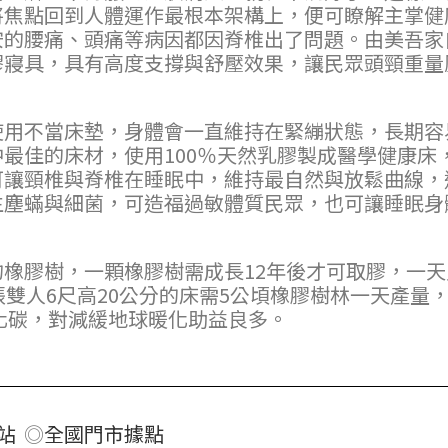
將焦點回到人體運作最根本架構上，便可瞭解主掌健
安的腰痛、頭痛等病因都因脊椎出了問題。由美吾家
乳膠寢具，具有高度支撐與舒壓效果，讓民眾頭頸重量
使用不當床墊，身體會一直維持在緊繃狀態，長期容
最佳的床材，使用100％天然乳膠製成醫學健康床
可讓頸椎與脊椎在睡眠中，維持最自然與放鬆曲線，
生塵蟎與細菌，可造福過敏體質民眾，也可讓睡眠身
橡膠樹，一顆橡膠樹需成長12年後才可取膠，一天
一張雙人6尺高20公分的床需5公頃橡膠樹林一天產量
氧化碳，對減緩地球暖化助益良多。
站
◎
全國門市據點