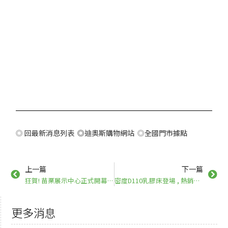
◎
回最新消息列表 ◎
迪奧斯購物網站
◎
全國門市據點
上一篇
下一篇
狂賀! 苗栗展示中心正式開幕，歡迎大家來預約試躺
密度D110乳膠床登場 , 熱銷中 ! 再送市價5,600 兩顆眠花糖枕
更多消息