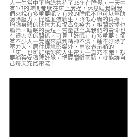
人一生當中平均總共花了26年在睡覺，一天中
有1/3的時間都躺在床上度過，休息睡覺對我
們來說有多重要呢？有效的睡眠不但可以幫助
消除壓力、促進血液新生，降低心臟的負擔，
增強身體的抵抗力和提高免疫力，相關數據也
顯示，睡眠的長短、質量甚至與我們的壽命也
有很密切的關係，可見「好眠」有多重要！卻
有不少人一覺醒來感到精神不濟，睡不好除了
壓力大、居住環境影響外，專家表示躺的
「床」也可能讓你的人生電力一直充不飽！想
要躺得安穩睡好覺，把握關鍵兩點，就能讓自
己每天充飽電囉！