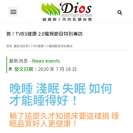
產品介紹/線上購物
乳膠常見問題
使用者推薦
床墊 / 電動床知識
關於迪奧斯
展示據點
賀 ! TVBS健康 2.0電視節目特別專訪
首頁 -
最新消息
賀 ! TVBS健康 2.0電視節目特別專訪
最新消息 -
News events
發文日期：
2020 年 7 月 16 日
晚睡 淺眠 失眠 如何
才能睡得好！
躺了這麼久才知道床要這樣挑 睡
眠品質好人更健康！