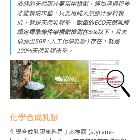
液態的天然膠汁要用架橋劑，經加溫過程後
才能製成床墊，只要用純天然膠汁原料製
成，就是天然乳膠墊，
歐盟的ECO天然乳膠
認定標準條件架橋劑檢測在5%以下
，且未
偵測出SBR ( 人工化學乳膠 ) 存在，就是
100%天然乳膠床墊。
化學合成乳膠
化學合成乳膠原料是丁苯橡膠 (styrene-