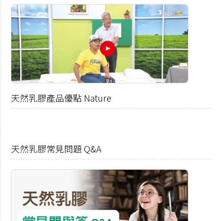
天然乳膠產品優點 Nature
天然乳膠常見問題 Q&A