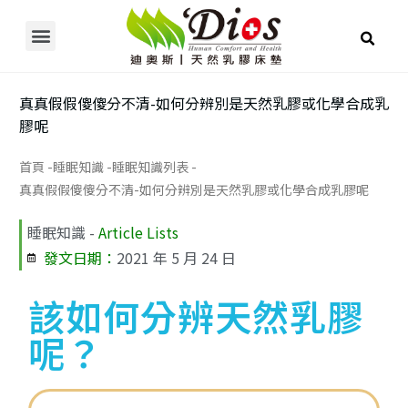
產品介紹/線上購物
乳膠常見問題
使用者推薦
床墊 / 電動床知識
關於迪奧斯
展示據點
真真假假傻傻分不清-如何分辨別是天然乳膠或化學合成乳
膠呢
首頁 -
睡眠知識 -
睡眠知識列表 -
真真假假傻傻分不清-如何分辨別是天然乳膠或化學合成乳膠呢
睡眠知識 -
Article Lists
發文日期：
2021 年 5 月 24 日
該如何分辨天然乳膠
呢？