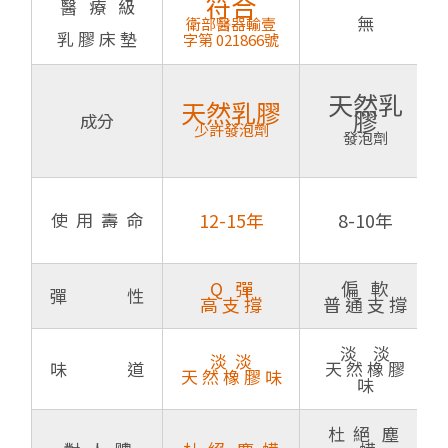
符合
醫 療 級
無
衛部醫器輸壹
乳 膠 床 墊
字第 021866號
天然乳
天然乳膠
膠
成分
少許發泡劑
發泡劑
使 用 壽 命
12-15年
8-10年
Q 彈
偏 軟
彈 性
高 支 撐
普 通 支 撐
淡 淡
淡 淡
味 道
天 然 橡 膠
天 然 橡 膠 味
味
杜 絕 塵