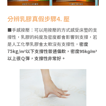
分辨乳膠真假步驟4. 壓
■手感按壓：可以用按壓的方式感受床墊的支
撐性，乳膠的純度及密度都會影響到支撐，若
是人工化學乳膠會太軟沒有支撐性，
密度
75kg/
以下支撐性普通偏軟，密度
m³
95kg/m³
以上很Ｑ彈
支撐性非常好
，
。