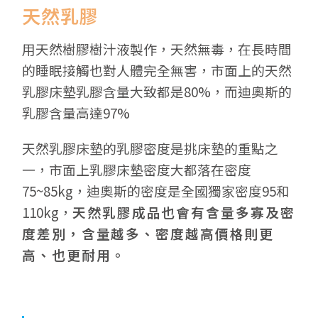
天然乳膠
用天然樹膠樹汁液製作，天然無毒，在長時間
的睡眠接觸也對人體完全無害，市面上的天然
乳膠床墊乳膠含量大致都是80%，而迪奧斯的
乳膠含量高達97%
天然乳膠床墊的乳膠密度是挑床墊的重點之
一，市面上乳膠床墊密度大都落在密度
75~85kg，迪奧斯的密度是全國獨家密度95和
110kg，
天然乳膠成品也會有含量多寡及密
度差別，含量越多、密度越高價格則更
高、也更耐用。