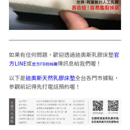
如果有任何問題，歡迎透過迪奧斯乳膠床墊
官
方LINE
或
傳訊息給我們喔！
官方FB粉絲團
以下是
迪奧斯天然乳膠床墊
全台各門市據點，
參觀前記得先打電話預約喔！