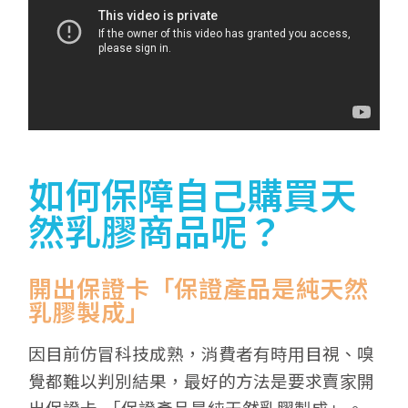
如何保障自己購買天
然乳膠商品呢？
開出保證卡「保證產品是純天然
乳膠製成」
因目前仿冒科技成熟，消費者有時用目視、嗅
覺都難以判別結果，最好的方法是要求賣家開
出保證卡-「保證產品是純天然乳膠製成」。