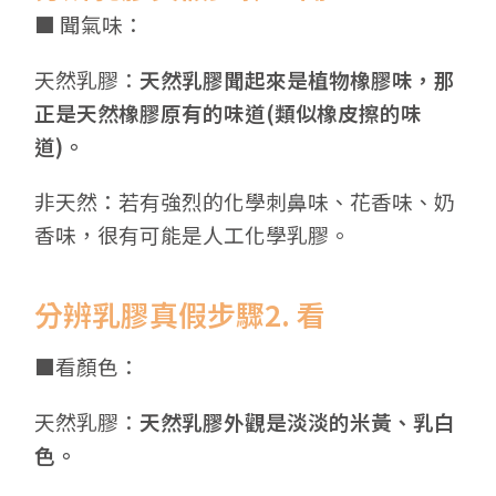
■ 聞氣味：
天然乳膠：
天然乳膠聞起來是植物橡膠味，那
正是天然橡膠原有的味道(類似橡皮擦的味
道)。
非天然：若有強烈的化學刺鼻味、花香味、奶
香味，很有可能是人工化學乳膠。
分辨乳膠真假步驟2. 看
■看顏色：
天然乳膠：
天然乳膠外觀是淡淡的米黃、乳白
色。