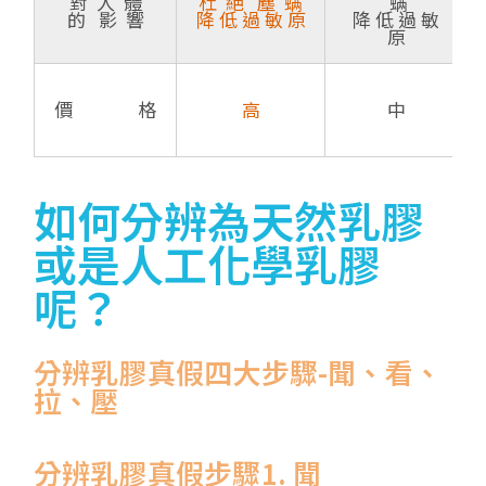
對 人 體
杜 絕 塵 螨
螨
的 影 響
降 低 過 敏 原
降 低 過 敏
原
價 格
高
中
如何分辨為天然乳膠
或是人工化學乳膠
呢？
分辨乳膠真假四大步驟-聞、看、
拉、壓
分辨乳膠真假步驟1. 聞